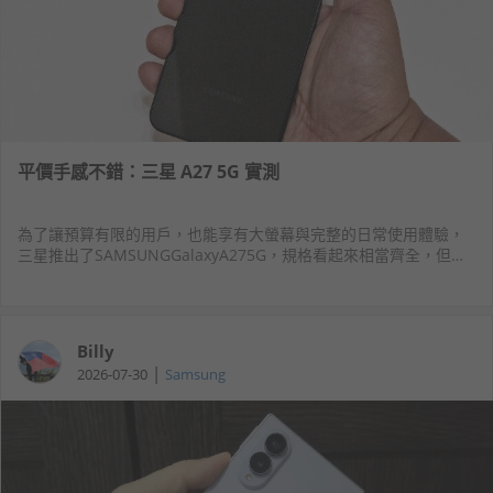
平價手感不錯：三星 A27 5G 實測
為了讓預算有限的用戶，也能享有大螢幕與完整的日常使用體驗，
三星推出了SAMSUNGGalaxyA275G，規格看起來相當齊全，但實
際效能、電池續航力與拍照表現是否符合期待？就讓我們繼續看下
去！
Billy
|
2026-07-30
Samsung