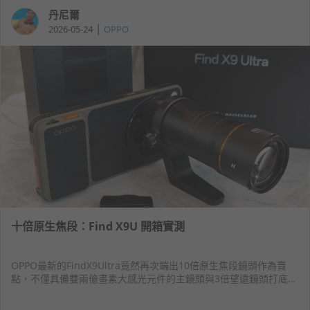
丹尼爾
|
2026-05-24
OPPO
十倍原生焦段：Find X9U 開箱實測
OPPO最新的FindX9Ultra竟然再次端出10倍原生焦段鏡頭作為賣
點，不僅具備雙兩億畫素大感光元件的主鏡頭與3倍望遠鏡頭打底，
更加入10倍超望遠鏡頭來增加遠距戰力。