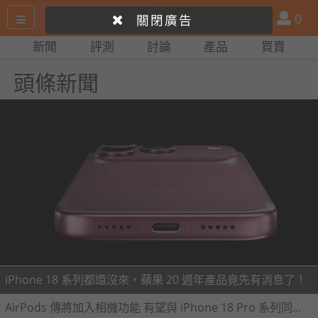
搜
產
會
0
關閉廣告
尋
品
員
新聞
評測
討論
產品
買賣
網
比
站
拼
頭條新聞
iPhone 18 系列都還沒來，蘋果 20 週年產品竟先有消息了！
AirPods 傳將加入相機功能 有望與 iPhone 18 Pro 系列同步亮相